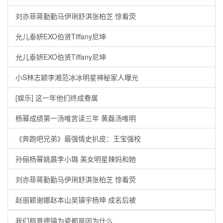
刘亦菲蒋勤勤马伊琍舒淇张柏芝 惊看荧
允儿泰妍EXO伯贤Tiffany尼坤
允儿泰妍EXO伯贤Tiffany尼坤
小S林志颖李湘范冰冰明星神秘家人曝光
[娱乐] 这一年他们终成眷属
杨幂成绩第一汤唯苦读三年 黄磊汤唯明
《奔跑吧兄弟》最强情史扒皮：王宝强校
孙俪杨幂姚晨李小璐 美女明星辣妈和她
刘亦菲蒋勤勤马伊琍舒淇张柏芝 惊看荧
赵丽颖谢娜赵本山吴镇宇杨坤 成名后被
我们称景德镇为瓷都是因为什么