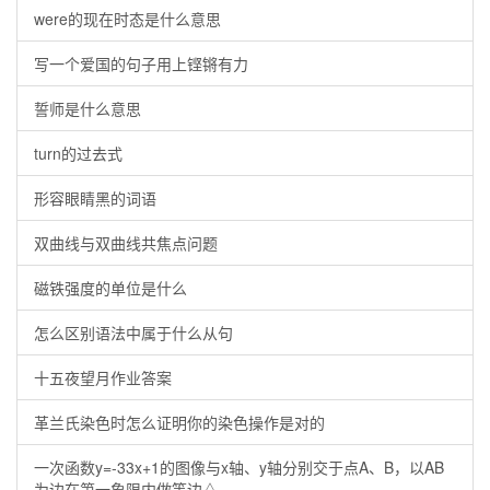
were的现在时态是什么意思
写一个爱国的句子用上铿锵有力
誓师是什么意思
turn的过去式
形容眼睛黑的词语
双曲线与双曲线共焦点问题
磁铁强度的单位是什么
怎么区别语法中属于什么从句
十五夜望月作业答案
革兰氏染色时怎么证明你的染色操作是对的
一次函数y=-33x+1的图像与x轴、y轴分别交于点A、B，以AB
为边在第一象限内做等边△