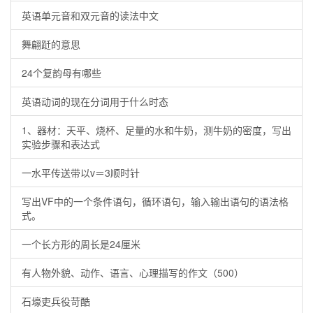
英语单元音和双元音的读法中文
舞翩跹的意思
24个复韵母有哪些
英语动词的现在分词用于什么时态
1、器材：天平、烧杯、足量的水和牛奶，测牛奶的密度，写出
实验步骤和表达式
一水平传送带以v＝3顺时针
写出VF中的一个条件语句，循环语句，输入输出语句的语法格
式。
一个长方形的周长是24厘米
有人物外貌、动作、语言、心理描写的作文（500）
石壕吏兵役苛酷