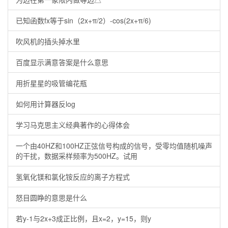
已知函数fx等于sin（2x+π/2）-cos(2x+π/6)
吹风机的插头掉水里
百度显示满意答案是什么意思
用折星星的吸管编花瓶
如何用计算器反log
学习马克思主义经典著作的心得体会
一个由40HZ和100HZ正弦信号构成的信号，受零均值随机噪声
的干扰，数据采样频率为500HZ。试用
氢氧化镁和氯化铵反应的离子方程式
怒目圆睁的意思是什么
若y-1与2x+3成正比例，且x=2，y=15，则y