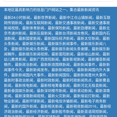
本地区最具影响力的信息门户网站之一，集合最新新闻资讯
最新24小时新闻，最新世界新闻，最新中江仓山镇新闻，最新互联
网传销新闻，最新互联网新闻，最新交通事故新闻，最新交通事故
新闻视频，最新体育新闻，最新保险新闻，最新劲爆新闻，最新北
京市通州新闻，最新反腐新闻，最新台湾新闻龙卷风，最新国内石
油新闻，最新国家新闻，最新国际经济新闻，最新太空新闻，最新
头条新闻，最新娱乐新闻，最新娱乐新闻事件，最新娱乐新闻八
卦，最新娱乐新闻头条杨幂，最新娱乐新闻头条谢娜，最新娱乐新
闻稿件，最新娱乐新闻视频，最新富阳新闻，最新岐山新闻，最新
幼儿教育新闻，最新广西宾阳新闻，最新影视新闻，最新播音新闻
稿件，最新政治新闻，最新新浪围棋新闻，最新新闻事件，最新新
闻事件今天，最新新闻发布，最新新闻国内，最新新闻国内外大事
件，最新新闻国内大事件，最新新闻国际，最新新闻晋州大事件，
最新时事政治新闻，最新时政新闻，最新时政新闻热点，最新曹县
新闻，最新核电新闻，最新核电筹备新闻，最新河北无极县新闻，
最新泰国娱乐新闻，最新深圳楼市新闻，最新滚动新闻，最新滦南
新闻，最新滦南新闻视频，最新火灾新闻，最新熔岩灯新闻，最新
物业新闻，最新环球新闻，最新电信诈骗新闻，最新电子商务新
闻，最新的国外新闻，最新相关新闻，最新税收新闻2016，最新经
济政治新闻，最新经济新闻，最新股市新闻，最新英语简短新闻，
最新诈骗新闻2016，最新足球新闻，最新车祸新闻，最新铁路新