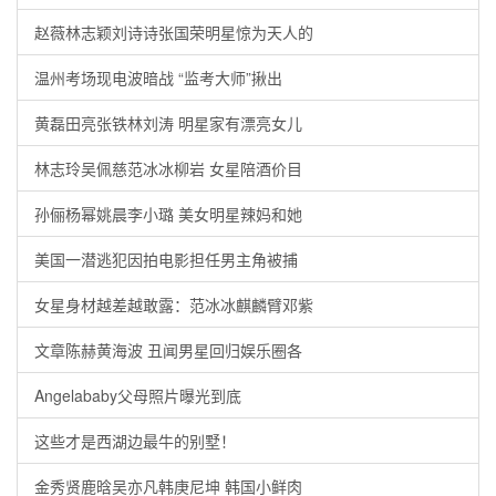
赵薇林志颖刘诗诗张国荣明星惊为天人的
温州考场现电波暗战 “监考大师”揪出
黄磊田亮张铁林刘涛 明星家有漂亮女儿
林志玲吴佩慈范冰冰柳岩 女星陪酒价目
孙俪杨幂姚晨李小璐 美女明星辣妈和她
美国一潜逃犯因拍电影担任男主角被捕
女星身材越差越敢露：范冰冰麒麟臂邓紫
文章陈赫黄海波 丑闻男星回归娱乐圈各
Angelababy父母照片曝光到底
这些才是西湖边最牛的别墅！
金秀贤鹿晗吴亦凡韩庚尼坤 韩国小鲜肉