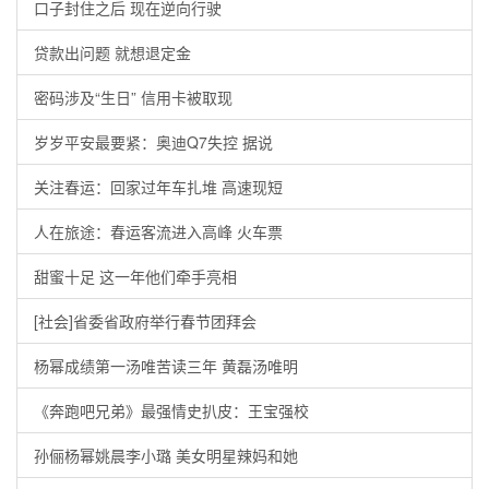
口子封住之后 现在逆向行驶
贷款出问题 就想退定金
密码涉及“生日” 信用卡被取现
岁岁平安最要紧：奥迪Q7失控 据说
关注春运：回家过年车扎堆 高速现短
人在旅途：春运客流进入高峰 火车票
甜蜜十足 这一年他们牵手亮相
[社会]省委省政府举行春节团拜会
杨幂成绩第一汤唯苦读三年 黄磊汤唯明
《奔跑吧兄弟》最强情史扒皮：王宝强校
孙俪杨幂姚晨李小璐 美女明星辣妈和她