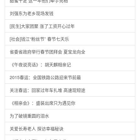
甜蜜十足 这一年他们牵手亮相
刘强东为老乡现场发钱
[民生]大家团聚 涨了工资开心过年
[社会]钱江“粉丝节” 春节七天乐
省委省政府举行春节团拜会 夏宝龙向全
《午夜说亮话》：胡天麒相亲记
2015春运：全国铁路公路迎来节前最
关注春运：回家过年车扎堆 高速现短途
《相亲会》：盛装出席只为遇见你
为了破镜重圆的泪水
关爱长寿老人 探访幸福秘诀