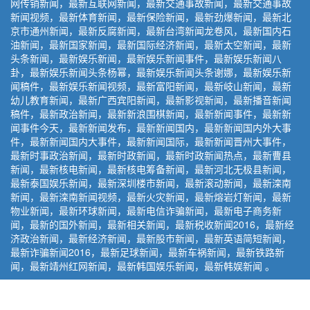
网传销新闻，最新互联网新闻，最新交通事故新闻，最新交通事故
新闻视频，最新体育新闻，最新保险新闻，最新劲爆新闻，最新北
京市通州新闻，最新反腐新闻，最新台湾新闻龙卷风，最新国内石
油新闻，最新国家新闻，最新国际经济新闻，最新太空新闻，最新
头条新闻，最新娱乐新闻，最新娱乐新闻事件，最新娱乐新闻八
卦，最新娱乐新闻头条杨幂，最新娱乐新闻头条谢娜，最新娱乐新
闻稿件，最新娱乐新闻视频，最新富阳新闻，最新岐山新闻，最新
幼儿教育新闻，最新广西宾阳新闻，最新影视新闻，最新播音新闻
稿件，最新政治新闻，最新新浪围棋新闻，最新新闻事件，最新新
闻事件今天，最新新闻发布，最新新闻国内，最新新闻国内外大事
件，最新新闻国内大事件，最新新闻国际，最新新闻晋州大事件，
最新时事政治新闻，最新时政新闻，最新时政新闻热点，最新曹县
新闻，最新核电新闻，最新核电筹备新闻，最新河北无极县新闻，
最新泰国娱乐新闻，最新深圳楼市新闻，最新滚动新闻，最新滦南
新闻，最新滦南新闻视频，最新火灾新闻，最新熔岩灯新闻，最新
物业新闻，最新环球新闻，最新电信诈骗新闻，最新电子商务新
闻，最新的国外新闻，最新相关新闻，最新税收新闻2016，最新经
济政治新闻，最新经济新闻，最新股市新闻，最新英语简短新闻，
最新诈骗新闻2016，最新足球新闻，最新车祸新闻，最新铁路新
闻，最新靖州红网新闻，最新韩国娱乐新闻，最新韩娱新闻 。