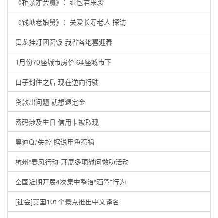
《相亲才会赢》：红包君来袭
《钱塘老娘舅》：关爱长寿老人 探访
舞龙挂灯团圆饭 我省各地喜迎春
1月份70座城市房价 64座城市下
口子封住之后 现在逆向行驶
贷款出问题 就想退定金
密码涉及生日 信用卡被取现
奥迪Q7失控 据说甲鱼惹祸
杭州“春风行动”开展多项慰问救助活动
全国近期开展4次集中整治“酒驾”行为
[社会]英国101个景点推出中文译名