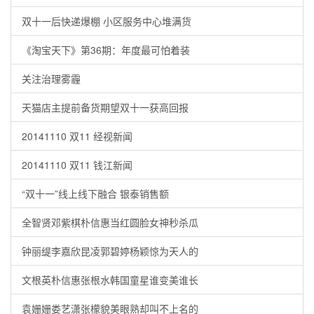
双十一后快递爆棚 小区服务中心堆满货
《淘宝天下》第36期：年度最可怕着装
关注治理雾霾
天猫店主提前备货期望双十一获高回报
20141110 双11 经视新闻
20141110 双11 钱江新闻
“双十一”线上线下融合 银泰销售额
全智贤邓紫棋朴信惠当红圆脸女神秒杀瓜
钟丽缇李嘉欣昆凌郭碧婷杨颖惊为天人的
文根英朴信惠张根水韩国童星谁变美谁长
袁姗姗娄艺潇张檬貌美眼熟却叫不上名的