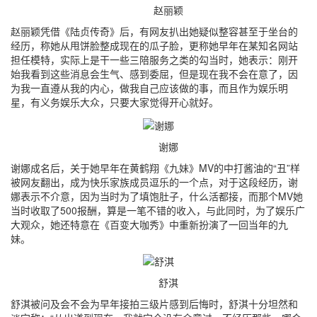
赵丽颖
赵丽颖凭借《陆贞传奇》后，有网友扒出她疑似整容甚至于坐台的
经历，称她从甩饼脸整成现在的瓜子脸，更称她早年在某知名网站
担任模特，实际上是干一些三陪服务之类的勾当时，她表示：刚开
始我看到这些消息会生气、感到委屈，但是现在我不会在意了，因
为我一直遵从我的内心，做我自己应该做的事，而且作为娱乐明
星，有义务娱乐大众，只要大家觉得开心就好。
谢娜
谢娜成名后，关于她早年在黄鹤翔《九妹》MV的中打酱油的“丑”样
被网友翻出，成为快乐家族成员逗乐的一个点，对于这段经历，谢
娜表示不介意，因为当时为了填饱肚子，什么活都接，而那个MV她
当时收取了500报酬，算是一笔不错的收入，与此同时，为了娱乐广
大观众，她还特意在《百变大咖秀》中重新扮演了一回当年的九
妹。
舒淇
舒淇被问及会不会为早年接拍三级片感到后悔时，舒淇十分坦然和