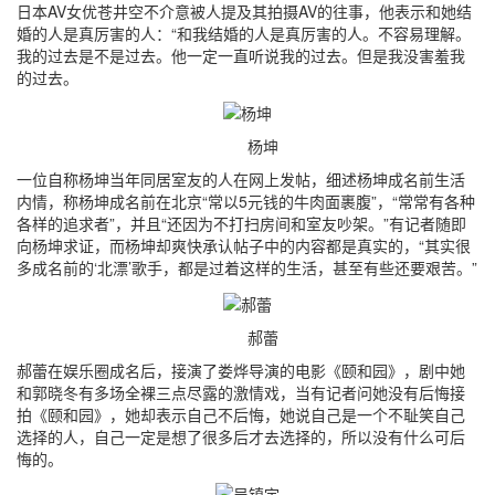
日本AV女优苍井空不介意被人提及其拍摄AV的往事，他表示和她结
婚的人是真厉害的人：“和我结婚的人是真厉害的人。不容易理解。
我的过去是不是过去。他一定一直听说我的过去。但是我没害羞我
的过去。
杨坤
一位自称杨坤当年同居室友的人在网上发帖，细述杨坤成名前生活
内情，称杨坤成名前在北京“常以5元钱的牛肉面裹腹”，“常常有各种
各样的追求者”，并且“还因为不打扫房间和室友吵架。”有记者随即
向杨坤求证，而杨坤却爽快承认帖子中的内容都是真实的，“其实很
多成名前的‘北漂’歌手，都是过着这样的生活，甚至有些还要艰苦。”
郝蕾
郝蕾在娱乐圈成名后，接演了娄烨导演的电影《颐和园》，剧中她
和郭晓冬有多场全裸三点尽露的激情戏，当有记者问她没有后悔接
拍《颐和园》，她却表示自己不后悔，她说自己是一个不耻笑自己
选择的人，自己一定是想了很多后才去选择的，所以没有什么可后
悔的。