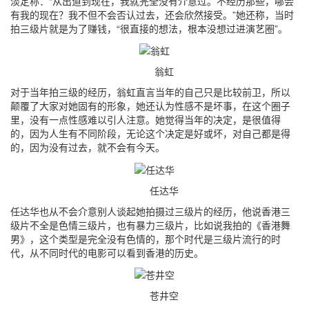
淡定称：“从出道到现在，我就完全没有介意过。不经历那些，哪会
有我的现在？我不但不会否认过去，还会欣然接受。”她还称，当时
拍三级片就是为了赚钱，“很直接的想法，根本没想过进演艺圈”。
翁虹
对于当年拍三级的经历，翁虹直言当年的自己只是比较前卫，所以
颠覆了大家对她固有的形象，她还认为性感不是坏事，在这个圈子
里，没有一点性感难以引人注意。她觉得当年的决定，是很值得
的，因为人生有不同阶段，无论这个决定是好或坏，对自己都是得
的，因为没有过去，就不会有今天。
任达华
任达华也从不会介意别人谈起她拍摄过三级片的经历，他说香港三
级片不全是色情三级片，也有暴力三级片，比如说我拍的《香港舞
男》，这个类型是完全没有色情的，那个时代是三级片流行的时
代，从不同时代的电影可以看到香港的历史。
苍井空