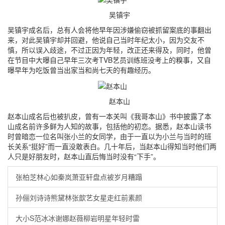
吴镇宇
吴镇宇成名后，总有人会将他早年因涉嫌偷窃被抓留案底的事翻出
来，对此吴镇宇却并回避，他说自己当时年纪太小，因为交友不
慎，所以误入歧途，不过正因为年轻，改正还来得及，同时，他曾
在节目中大曝自己早年三次考TVB艺员训练班没考上的糗事，又自
曝早年为吃饭曾当出家当和尚七天的有趣经历。
赵本山
赵本山成名后也被扒皮，曾有一本关叫《我哥本山》书中披露了本
山成名前许多鲜为人知的故事，包括他的初恋。据悉，赵本山读书
时曾暗恋一位名叫张小兰的女同学，由于一直以为小兰与当时的班
长关系“挺好”而一直没敢表白。几十年后，当赵本山得知当时他们两
人只是好朋友时，赵本山直后悔当时没有“下手”。
张柏芝林心如秦岚萧亚轩盘点被岁月糟蹋
孙俪刘诗诗熊黛林张歆艺女星走红前素颜
大小S范冰冰谢娜赵薇柳岩明星年轻时雷