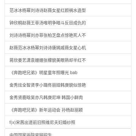
范冰冰杨幂刘诗诗赵薇女星红颜祸水造型
钟欣桐赵薇王菲汤唯明争暗斗反目成仇的
刘诗诗杨幂刘亦菲张柏芝盘点惊艳死人不
赵薇范冰冰杨幂刘诗诗唐嫣戚薇女星心机
蒋欣娄艺潇袁姗姗张檬貌美眼熟却半红不
《奔跑吧兄弟》明星童年照曝光 bab
金秀炫全智贤李小璐佟丽娅韩庚貌似惊艳
金秀贤鹿晗吴亦凡韩庚尼坤 韩国小鲜肉
《奔跑吧兄弟》新年运动会 孙杨赵丽颖
f(x)宋茜出道前旧照维尼夫妇婚纱照
中国国家画院官网招生